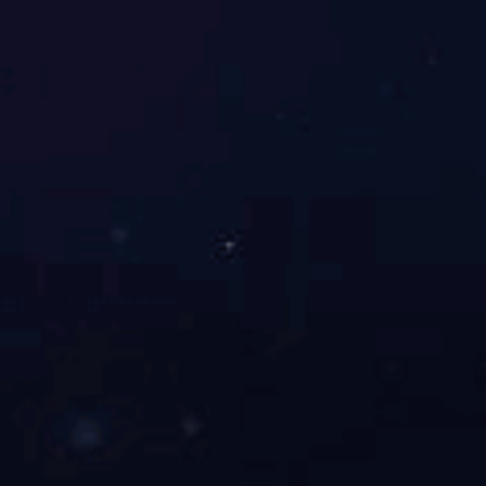
助凝剂
阻垢剂
低浊添加剂
酸碱清洗剂
更多药剂请电话咨询
相关业务
柔性防水套管，刚性防水套管预埋件
建筑类预埋件
黑臭水体治理
环境影响评估
雨水的收集设备
手机扫一扫
噪音治理
爱游戏官方网页版
|
爱游戏官方网页版-爱游戏(中国) 简介
|
产品
|
成功案例
|
爱
游戏官方网页版-爱游戏(中国) 动态
|
联系爱游戏官方网页版-爱游戏(中国)
|
爱游戏
官方网页版-爱游戏(中国) 环保APP
|