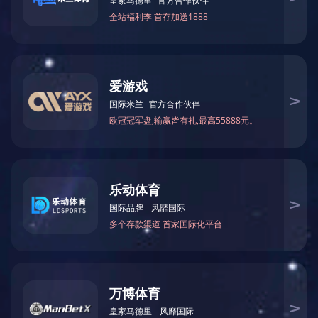
爱游戏官方网页版-爱游戏(中国) 环保
性二合一化城市污水处里主设备发展方
向之路
2012年 初代软件
工艺：AAO+沉淀
特点：采用普通填料，出水标准达《城镇
污水处理厂污染物排放标准》GB18918-2002中的一级
B标准
201七年 第二代商品
工艺：AAO+MBR膜
特点：采用MBR膜，出水标准达
《城镇污