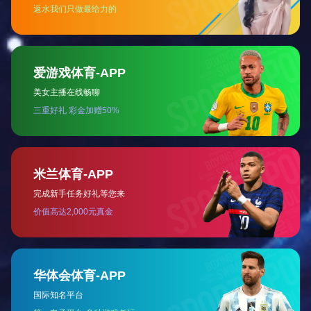
2021时间内 五代服务
工艺流程：AAO信息化化高效化生态学反应迟钝
产品
优缺点：进行总部著作权弹性填料，著作权微生
物菌种，著作权废水吸附裝置等，共设运作了爱游戏
官方网页版-爱游戏(中国) 7项著作权价值体系技術；
喷水标准规范单位不同于《 城镇职工污泥
整理厂弄脏物废气标准规范单位》GB 18918----2002
中的一级 A 标准；
几乎所有设施设备均进行低能耗等级、高
耐久力车辆。
保护公司运营成本预算低。