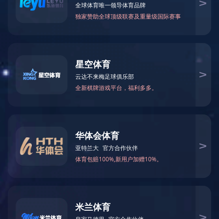
爱游戏官方网页版-爱游戏(中国) 简介
爱游戏官方网页版-爱游戏(中国) 简介
产品研发
公司资质
公司团队
污水处理工艺