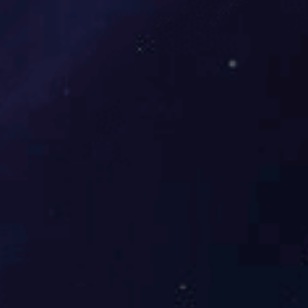
污水处理设备
净水设备
云南一体化污水处理设备
净水工程
地埋式污水处理设备
软化水设备
一体化气浮机
一体化净水设备
UASB厌氧塔（UASB厌氧反应器）
除盐水设备
芬顿氧化设备
超纯水设备
微动力亚洲罐（微型一体化污水处理
水处理药剂
设备
臭氧消毒设备、臭氧除臭设备
爱游戏官方网页版-爱游戏(中国) 菌种
乡镇、农村污水处理设备
絮凝剂