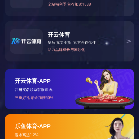
水处理厂污染物排放标准》GB18918-2002中的一级A
标准
17年
一代产品的
工艺：AAO+沉淀
特点：采用仿生填料，不需要MBR膜出水
标准达
《城镇污水处理厂污染物排放标准》GB18918-
2002中的一级A标准
2030年 四代产品的
工艺：A
O
A+双级沉淀
特点：采用公司专利填料，出水标准优于
《城镇污水处理厂污染物排放标准》GB18918-2002中
的一级A标准