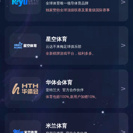
当前位置：
主页
>
产品
>
污水处理工程
>
污水处理工程设计
>
人工湿地（处理污水
大型污水处理厂（土
及黑臭水处理）
建+设备）
污水处理工程设计
污水处理工程安装调
试
土建污水处理