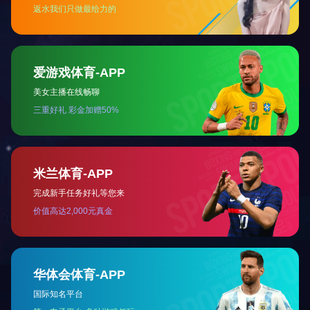
阻垢剂
低浊添加剂
酸碱清洗剂
更多药剂请电话咨询
相关业务
柔性防水套管，刚性防水套管预埋件
建筑类预埋件
黑臭水体治理
环境影响评估
雨水的收集设备
手机扫一扫
噪音治理
爱游戏官方网页版
|
爱游戏官方网页版-爱游戏(中国) 简介
|
产品
|
成功案例
|
爱
游戏官方网页版-爱游戏(中国) 动态
|
联系爱游戏官方网页版-爱游戏(中国)
|
爱游戏
官方网页版-爱游戏(中国) 环保APP
|