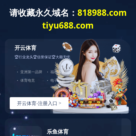
爱游戏官方网页版
爱游戏官方网页版-爱
产品
成功案例
爱游戏官方网页版-爱
游戏(中国) 简介
联系爱游戏官方网页
爱游戏官方网页版-爱
游戏(中国) 动态
污水处理设备
版-爱游戏(中国)
污水处理工程
游戏(中国) 环保APP
环保卫生间
净水设备
水处理药剂
相关业务