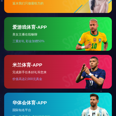
一体化气浮机
一体化净水设备
UASB厌氧塔（UASB厌氧反应器）
除盐水设备
芬顿氧化设备
超纯水设备
微动力亚洲罐（微型一体化污水处理
水处理药剂
设备
臭氧消毒设备、臭氧除臭设备
爱游戏官方网页版-爱游戏(中国) 菌种
乡镇、农村污水处理设备
絮凝剂
助凝剂
阻垢剂
低浊添加剂
酸碱清洗剂
更多药剂请电话咨询
相关业务
柔性防水套管，刚性防水套管预埋件
建筑类预埋件
黑臭水体治理
环境影响评估