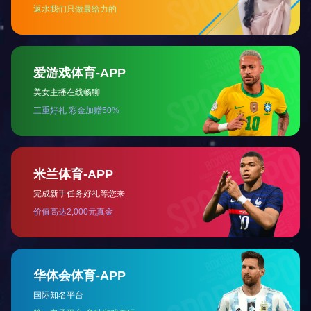
云南一体化污水处理设备
净水工程
地埋式污水处理设备
软化水设备
一体化气浮机
一体化净水设备
UASB厌氧塔（UASB厌氧反应器）
除盐水设备
芬顿氧化设备
超纯水设备
微动力亚洲罐（微型一体化污水处理
水处理药剂
设备
臭氧消毒设备、臭氧除臭设备
爱游戏官方网页版-爱游戏(中国) 菌种
乡镇、农村污水处理设备
絮凝剂
助凝剂
阻垢剂
低浊添加剂
酸碱清洗剂
更多药剂请电话咨询
相关业务
柔性防水套管，刚性防水套管预埋件
建筑类预埋件