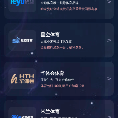
当前位置：
主页
>
产品
>
水处理药剂
>
低浊添加剂
>
爱游戏官方网页版-爱
絮凝剂
游戏(中国) 菌种
助凝剂
阻垢剂
低浊添加剂
酸碱清洗剂
更多药剂请电话咨询