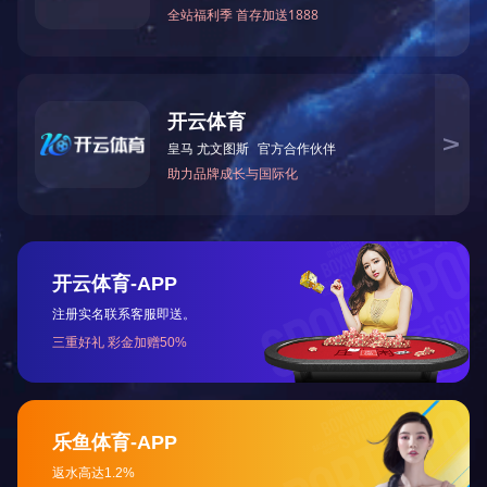
污水处理设备
净水设备
云南一体化污水处理设备
净水工程
地埋式污水处理设备
软化水设备
一体化气浮机
一体化净水设备
UASB厌氧塔（UASB厌氧反应器）
除盐水设备
芬顿氧化设备
超纯水设备
微动力亚洲罐（微型一体化污水处理
水处理药剂
设备
臭氧消毒设备、臭氧除臭设备
爱游戏官方网页版-爱游戏(中国) 菌种
乡镇、农村污水处理设备
絮凝剂