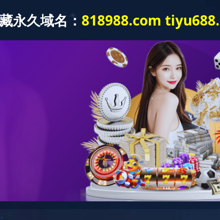
备
污水处理工程
环保卫生间
净水设备
水处理