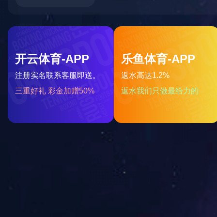
爱游戏
爱游戏官方网页版-爱游戏