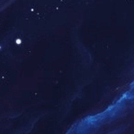
202年建博会水处理展会
的来源：江西爱游戏官方网页版-爱游戏(中国) 环境新材料技术 作著：